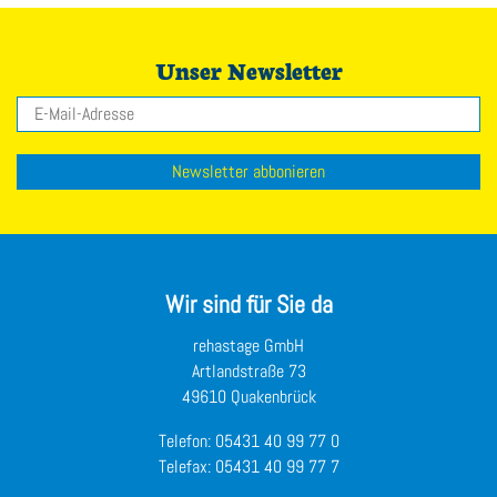
Unser Newsletter
E-Mail
Newsletter abbonieren
Wir sind für Sie da
rehastage GmbH
Artlandstraße 73
49610 Quakenbrück
Telefon:
05431 40 99 77 0
Telefax: 05431 40 99 77 7