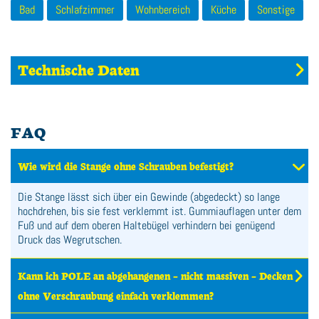
Bad
Schlafzimmer
Wohnbereich
Küche
Sonstige
Technische Daten
FAQ
Wie wird die Stange ohne Schrauben befestigt?
Die Stange lässt sich über ein Gewinde (abgedeckt) so lange
hochdrehen, bis sie fest verklemmt ist. Gummiauflagen unter dem
Fuß und auf dem oberen Haltebügel verhindern bei genügend
Druck das Wegrutschen.
Kann ich POLE an abgehangenen – nicht massiven – Decken
ohne Verschraubung einfach verklemmen?